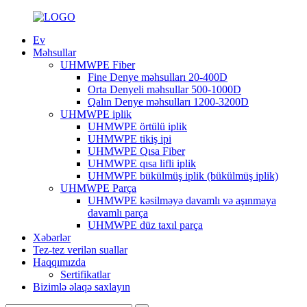
Ev
Məhsullar
UHMWPE Fiber
Fine Denye məhsulları 20-400D
Orta Denyeli məhsullar 500-1000D
Qalın Denye məhsulları 1200-3200D
UHMWPE iplik
UHMWPE örtülü iplik
UHMWPE tikiş ipi
UHMWPE Qısa Fiber
UHMWPE qısa lifli iplik
UHMWPE bükülmüş iplik (bükülmüş iplik)
UHMWPE Parça
UHMWPE kəsilməyə davamlı və aşınmaya
davamlı parça
UHMWPE düz taxıl parça
Xəbərlər
Tez-tez verilən suallar
Haqqımızda
Sertifikatlar
Bizimlə əlaqə saxlayın