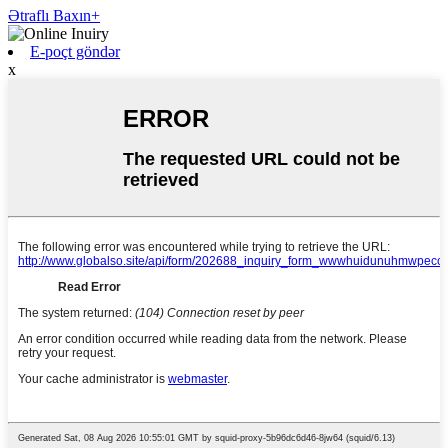
Ətraflı Baxın+
E-poçt göndər
x