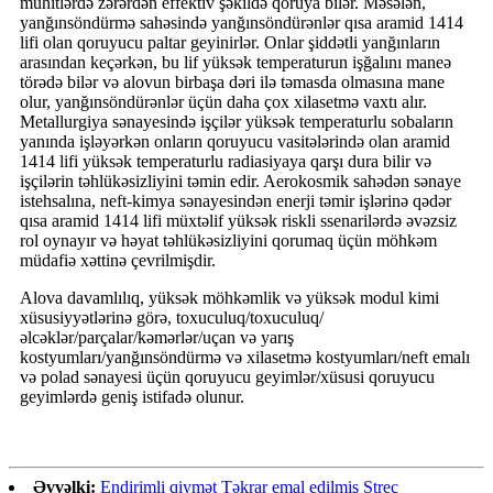
mühitlərdə zərərdən effektiv şəkildə qoruya bilər. Məsələn,
yanğınsöndürmə sahəsində yanğınsöndürənlər qısa aramid 1414
lifi olan qoruyucu paltar geyinirlər. Onlar şiddətli yanğınların
arasından keçərkən, bu lif yüksək temperaturun işğalını maneə
törədə bilər və alovun birbaşa dəri ilə təmasda olmasına mane
olur, yanğınsöndürənlər üçün daha çox xilasetmə vaxtı alır.
Metallurgiya sənayesində işçilər yüksək temperaturlu sobaların
yanında işləyərkən onların qoruyucu vasitələrində olan aramid
1414 lifi yüksək temperaturlu radiasiyaya qarşı dura bilir və
işçilərin təhlükəsizliyini təmin edir. Aerokosmik sahədən sənaye
istehsalına, neft-kimya sənayesindən enerji təmir işlərinə qədər
qısa aramid 1414 lifi müxtəlif yüksək riskli ssenarilərdə əvəzsiz
rol oynayır və həyat təhlükəsizliyini qorumaq üçün möhkəm
müdafiə xəttinə çevrilmişdir.
Alova davamlılıq, yüksək möhkəmlik və yüksək modul kimi
xüsusiyyətlərinə görə, toxuculuq/toxuculuq/
əlcəklər/parçalar/kəmərlər/uçan və yarış
kostyumları/yanğınsöndürmə və xilasetmə kostyumları/neft emalı
və polad sənayesi üçün qoruyucu geyimlər/xüsusi qoruyucu
geyimlərdə geniş istifadə olunur.
Əvvəlki:
Endirimli qiymət Təkrar emal edilmiş Streç