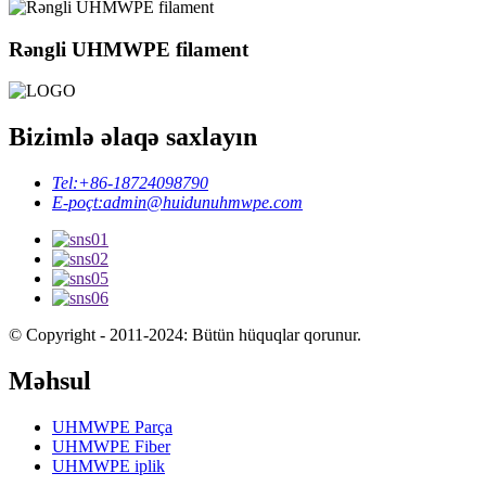
Rəngli UHMWPE filament
Bizimlə əlaqə saxlayın
Tel:
+86-18724098790
E-poçt:
admin@huidunuhmwpe.com
© Copyright - 2011-2024: Bütün hüquqlar qorunur.
Məhsul
UHMWPE Parça
UHMWPE Fiber
UHMWPE iplik