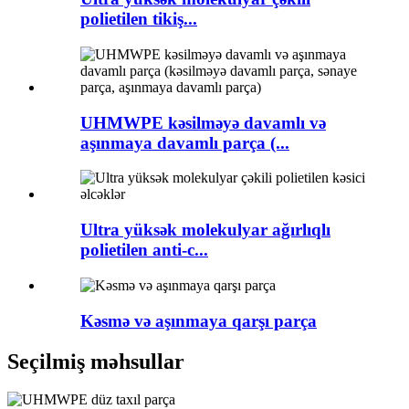
polietilen tikiş...
UHMWPE kəsilməyə davamlı və
aşınmaya davamlı parça (...
Ultra yüksək molekulyar ağırlıqlı
polietilen anti-c...
Kəsmə və aşınmaya qarşı parça
Seçilmiş məhsullar