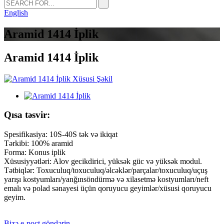
English
Aramid 1414 İplik
Aramid 1414 İplik
Qısa təsvir:
Spesifikasiya: 10S-40S tək və ikiqat
Tərkibi: 100% aramid
Forma: Konus iplik
Xüsusiyyətləri: Alov gecikdirici, yüksək güc və yüksək modul.
Tətbiqlər: Toxuculuq/toxuculuq/əlcəklər/parçalar/toxuculuq/uçuş
yarışı kostyumları/yanğınsöndürmə və xilasetmə kostyumları/neft
emalı və polad sənayesi üçün qoruyucu geyimlər/xüsusi qoruyucu
geyim.
Bizə e-poçt göndərin