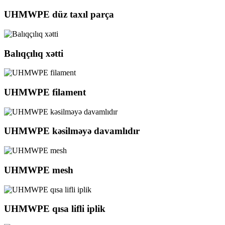
UHMWPE düz taxıl parça
Balıqçılıq xətti
UHMWPE filament
UHMWPE kəsilməyə davamlıdır
UHMWPE mesh
UHMWPE qısa lifli iplik