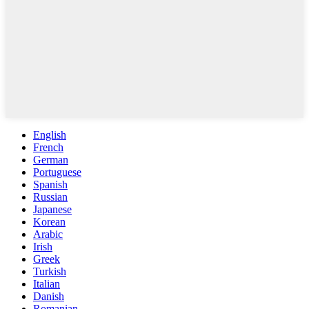
English
French
German
Portuguese
Spanish
Russian
Japanese
Korean
Arabic
Irish
Greek
Turkish
Italian
Danish
Romanian