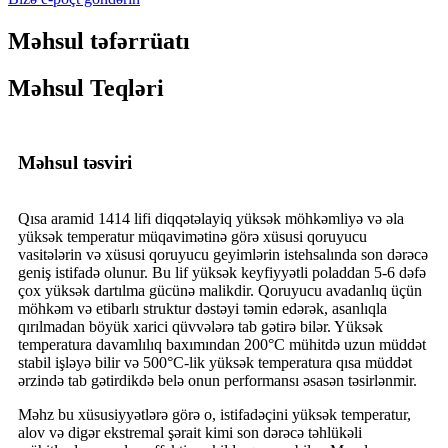
Məhsul təfərrüatı
Məhsul Teqləri
Məhsul təsviri
Qısa aramid 1414 lifi diqqətəlayiq yüksək möhkəmliyə və əla
yüksək temperatur müqavimətinə görə xüsusi qoruyucu
vasitələrin və xüsusi qoruyucu geyimlərin istehsalında son dərəcə
geniş istifadə olunur. Bu lif yüksək keyfiyyətli poladdan 5-6 dəfə
çox yüksək dartılma gücünə malikdir. Qoruyucu avadanlıq üçün
möhkəm və etibarlı struktur dəstəyi təmin edərək, asanlıqla
qırılmadan böyük xarici qüvvələrə tab gətirə bilər. Yüksək
temperatura davamlılıq baxımından 200°C mühitdə uzun müddət
stabil işləyə bilir və 500°C-lik yüksək temperatura qısa müddət
ərzində tab gətirdikdə belə onun performansı əsasən təsirlənmir.
Məhz bu xüsusiyyətlərə görə o, istifadəçini yüksək temperatur,
alov və digər ekstremal şərait kimi son dərəcə təhlükəli