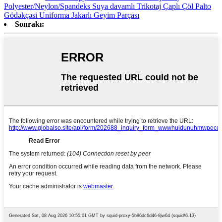
Polyester/Neylon/Spandeks Suya davamlı Trikotaj Çaplı Çöl Palto
Gödəkçəsi Uniforma Jakarlı Geyim Parçası
Sonrakı: