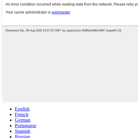
English
French
German
Portuguese
Spanish
Russian