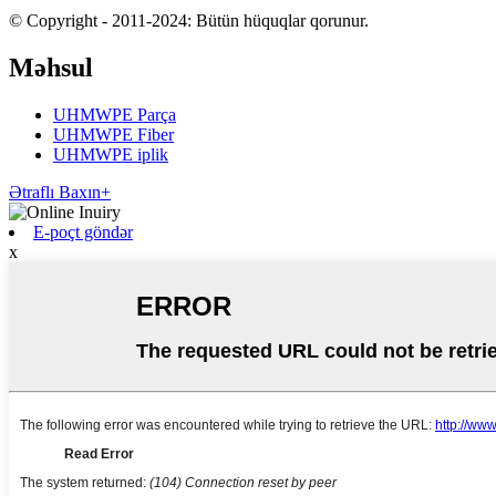
© Copyright - 2011-2024: Bütün hüquqlar qorunur.
Məhsul
UHMWPE Parça
UHMWPE Fiber
UHMWPE iplik
Ətraflı Baxın+
E-poçt göndər
x