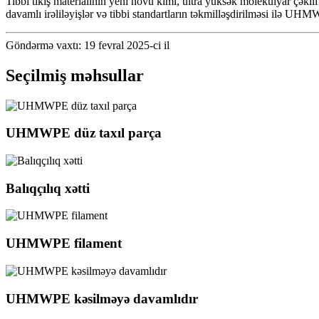
Tibbi tikiş materialının yeni növü kimi, ultra yüksək molekulyar çəkili
davamlı irəliləyişlər və tibbi standartların təkmilləşdirilməsi ilə UHM
Göndərmə vaxtı: 19 fevral 2025-ci il
Seçilmiş məhsullar
UHMWPE düz taxıl parça
Balıqçılıq xətti
UHMWPE filament
UHMWPE kəsilməyə davamlıdır