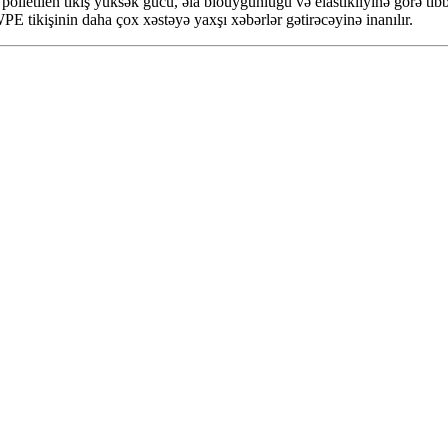
 polietilen tikiş yüksək gücü, əla biouyğunluğu və elastikliyinə görə ti
WPE tikişinin daha çox xəstəyə yaxşı xəbərlər gətirəcəyinə inanılır.