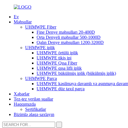
Ev
Məhsullar
UHMWPE Fiber
Fine Denye məhsulları 20-400D
Orta Denyeli məhsullar 500-1000D
Qalın Denye məhsulları 1200-3200D
UHMWPE iplik
UHMWPE örtülü iplik
UHMWPE tikiş ipi
UHMWPE Qısa Fiber
UHMWPE qısa lifli iplik
UHMWPE bükülmüş iplik (bükülmüş iplik)
UHMWPE Parça
UHMWPE kəsilməyə davamlı və aşınmaya davaml
UHMWPE düz taxıl parça
Xəbərlər
Tez-tez verilən suallar
Haqqımızda
Sertifikatlar
Bizimlə əlaqə saxlayın