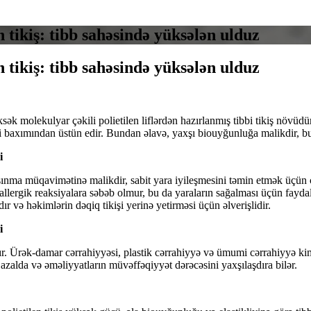
n tikiş: tibb sahəsində yüksələn ulduz
n tikiş: tibb sahəsində yüksələn ulduz
k molekulyar çəkili polietilen liflərdən hazırlanmış tibbi tikiş növüdü
 baxımından üstün edir. Bundan əlavə, yaxşı biouyğunluğa malikdir, bu
i
nma müqavimətinə malikdir, sabit yara iyileşmesini təmin etmək üçün cərr
llergik reaksiyalara səbəb olmur, bu da yaraların sağalması üçün faydal
 və həkimlərin dəqiq tikişi yerinə yetirməsi üçün əlverişlidir.
i
ır. Ürək-damar cərrahiyyəsi, plastik cərrahiyyə və ümumi cərrahiyyə kim
ni azalda və əməliyyatların müvəffəqiyyət dərəcəsini yaxşılaşdıra bilər.