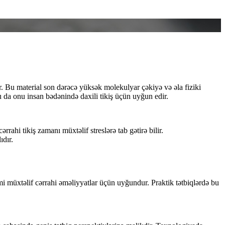
r. Bu material son dərəcə yüksək molekulyar çəkiyə və əla fiziki
 da onu insan bədənində daxili tikiş üçün uyğun edir.
ahi tikiş zamanı müxtəlif streslərə tab gətirə bilir.
ıdır.
i müxtəlif cərrahi əməliyyatlar üçün uyğundur. Praktik tətbiqlərdə bu