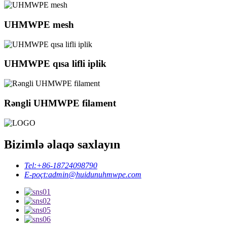
UHMWPE mesh
UHMWPE qısa lifli iplik
Rəngli UHMWPE filament
Bizimlə əlaqə saxlayın
Tel:
+86-18724098790
E-poçt:
admin@huidunuhmwpe.com