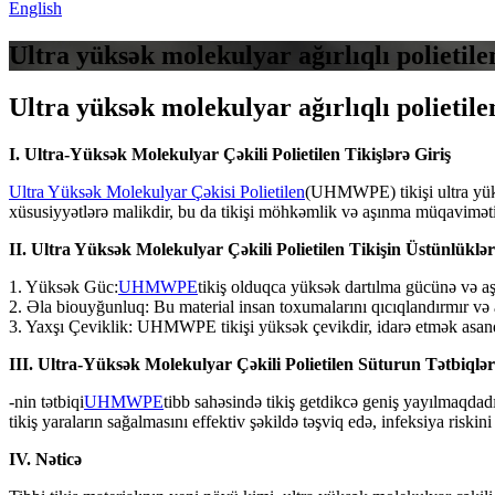
English
Ultra yüksək molekulyar ağırlıqlı polietile
Ultra yüksək molekulyar ağırlıqlı polietile
I. Ultra-Yüksək Molekulyar Çəkili Polietilen Tikişlərə Giriş
Ultra Yüksək Molekulyar Çəkisi Polietilen
(UHMWPE) tikişi ultra yüksə
xüsusiyyətlərə malikdir, bu da tikişi möhkəmlik və aşınma müqaviməti
II. Ultra Yüksək Molekulyar Çəkili Polietilen Tikişin Üstünlüklər
1. Yüksək Güc:
UHMWPE
tikiş olduqca yüksək dartılma gücünə və aşı
2. Əla biouyğunluq: Bu material insan toxumalarını qıcıqlandırmır və a
3. Yaxşı Çeviklik: UHMWPE tikişi yüksək çevikdir, idarə etmək asandır
III. Ultra-Yüksək Molekulyar Çəkili Polietilen Süturun Tətbiqlər
-nin tətbiqi
UHMWPE
tibb sahəsində tikiş getdikcə geniş yayılmaqdad
tikiş yaraların sağalmasını effektiv şəkildə təşviq edə, infeksiya riski
IV. Nəticə