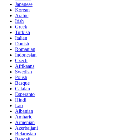
Japanese
Korean
Arabic
Irish
Greek
Turkish
Italian
Danish
Romanian
Indonesian
Czech
Afrikaans
Swedish
Polish
Basque
Catalan
Esperanto
Hindi
Lao
Albanian
Amharic
Armenian
Azerbaijani
Belarusian
Bengali